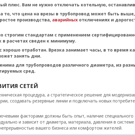
ный плюс. Вам не нужно отключать котельную, останавли
 то, что
цена
на
врезы в трубопровод
может быть выше, 
ростое производства,
аварийных
отключениях и дорогос
по строгим стандартам с применением сертифицированно
 в расчетах сведен к минимуму.
с хорошо отработан. Врезка занимает часы, в то время к
ожет занять дни.
енима для трубопроводов различного диаметра, из разных
тируемых сред.
ВИТИЯ СЕТЕЙ
хническая процедура, а стратегическое решение для модерниза
арии, создавать резервные линии и подключать новых потреби
лючевыми факторами должны быть опыт, наличие специального 
уально и зависит от диаметра, материала, давления в системе 
 непрерывностью вашего бизнеса или комфортом жителей.