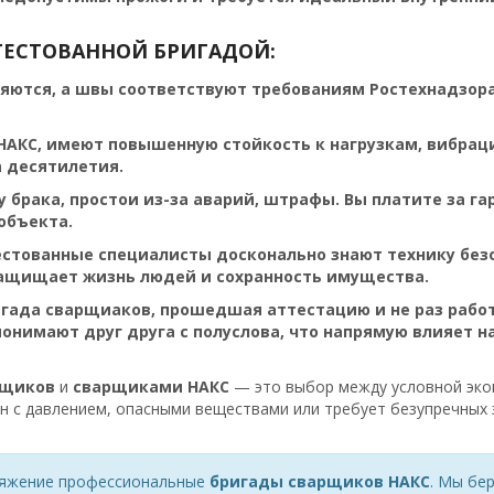
ТЕСТОВАННОЙ БРИГАДОЙ:
ются, а швы соответствуют требованиям Ростехнадзора.
АКС, имеют повышенную стойкость к нагрузкам, вибраци
а десятилетия.
 брака, простои из-за аварий, штрафы. Вы платите за г
объекта.
естованные специалисты досконально знают технику без
защищает жизнь людей и сохранность имущества.
игада сварщиaков, прошедшая аттестацию и не раз рабо
онимают друг друга с полуслова, что напрямую влияет н
рщиков
и
сварщиками НАКС
— это выбор между условной эко
ан с давлением, опасными веществами или требует безупречных 
ряжение профессиональные
бригады сварщиков НАКС
. Мы бе