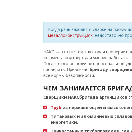
Когда речь заходит о сварке на промыш
металлоконструкциях
, недостаточно пр
НАКС — это система, которая проверяет не
экзамены, подтверждая умение работать с
После этого он получает персональное уд
проверить. Привлекая
бригаду сварщико
все нормы безопасности.
ЧЕМ ЗАНИМАЕТСЯ
БРИГА
Сварщики НАКС
бригада аргонщиков
сп
Труб
из нержавеющей и высоколег
Титановых и алюминиевых сплавов
энергетики.
Тонкостенных трубопроводов, где 