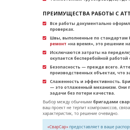
ПРЕИМУЩЕСТВА РАБОТЫ С АТ
Все работы документально оформля
проверках.
Швы, выполненные по стандартам Н
ремонт
«на время», это решение н
Исключаются затраты на переделку
окупается бесперебойной работой 
Безопасность — прежде всего. Атт
производственных объектах, что 
Слаженность и эффективность. Бр
— это отлаженный механизм. Они п
задачи без потери качества.
Выбор между обычными
бригадами сва
ваш проект не терпит компромиссов, связ
характеристик, то решение очевидно.
«СварСар»
предоставляет в ваше распо