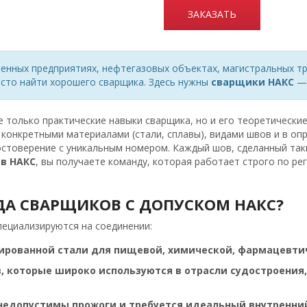
ЗАКАЗАТЬ
ленных предприятиях, нефтегазовых объектах, магистральных т
осто найти хорошего сварщика. Здесь нужны
сварщики НАКС
— 
 только практические навыки сварщика, но и его теоретические
 конкретными материалами (стали, сплавы), видами швов и в о
остоверение с уникальным номером. Каждый шов, сделанный та
в НАКС
, вы получаете команду, которая работает строго по ре
ДА СВАРЩИКОВ
С ДОПУСКОМ НАКС?
ециализируются на соединении:
ированной стали для пищевой, химической, фармацевти
, которые широко используются в отрасли судостроения
недопустимы прожоги и требуется идеальный внутренний